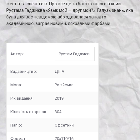
жестів та сленг геїв. Про все це та багато іншого в книзі
Рустама Гаджиєва «Язык мой — друг мой?». Галузь знань, яка
була для вас невідомою або здавалася занадто
академічною, заграє новими, яскравими фарбами.
Автор:
Рустам Гаджиєв
Видавництво:
ДІПА
Мова:
Російська
Рік видання:
2019
Кількість сторінок:
304
Папір:
Офсетний
Формат:
70x110/16