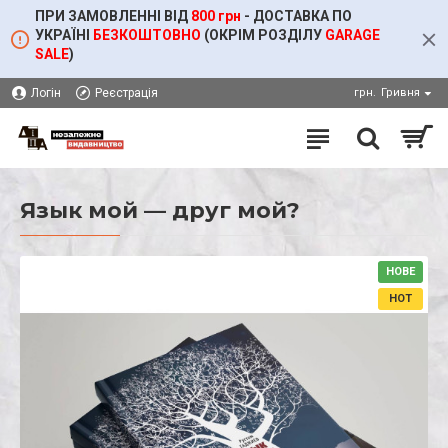
ПРИ ЗАМОВЛЕННІ ВІД
800 грн
- ДОСТАВКА ПО
УКРАЇНІ
БЕЗКОШТОВНО
(ОКРІМ
РОЗДІЛУ
GARAGE
SALE
)
Логін
Реєстрація
грн.
Гривня
Язык мой — друг мой?
НОВЕ
HOT