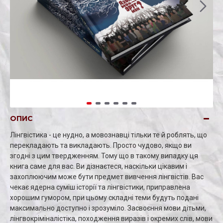
ОПИС
Лінгвістика - це нудно, а мовознавці тільки те й роблять, що
перекладають та викладають. Просто чудово, якщо ви
згодні з цим твердженням. Тому що в такому випадку ця
книга саме для вас. Ви дізнаєтеся, наскільки цікавим і
захоплюючим може бути предмет вивчення лінгвістів. Вас
чекає ядерна суміш історії та лінгвістики, приправлена ​​
хорошим гумором, при цьому складні теми будуть подані
максимально доступно і зрозуміло. Засвоєння мови дітьми,
лінгвокріміналістіка, походження виразів і окремих слів, мови