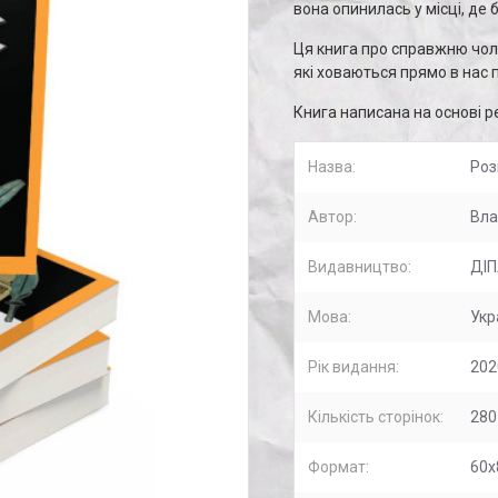
вона опинилась у місці, де
Ця книга про справжню чоло
які ховаються прямо в нас п
Книга написана на основі р
Назва:
Роз
Автор:
Вла
Видавництво:
ДІ
Мова:
Укр
Рік видання:
202
Кількість сторінок:
280
Формат:
60х