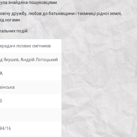
 була знайдена пошуковцями.
вічу дружбу, любов до батьківщини і таємниці рідної землі,
ід ногами.
еальних подій.
крадачі лісових смітників
д Якушев, Андрій Лотоцький
ПА
аїнська
0
84/16