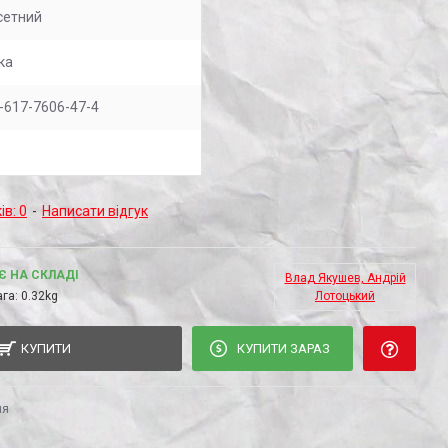
сетний
ка
-617-7606-47-4
ів: 0
-
Написати відгук
Є НА СКЛАДІ
Влад Якушев, Андрій
га:
0.32kg
Лотоцький
КУПИТИ
КУПИТИ ЗАРАЗ
ня