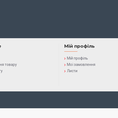
е
Мій профіль
Мій профіль
ня товару
Мої замовлення
ту
Листи