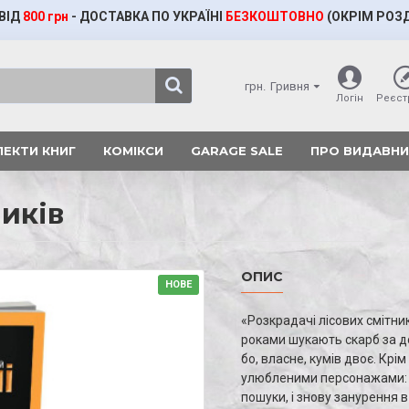
ВІД
800 грн
- ДОСТАВКА ПО УКРАЇНІ
БЕЗКОШТОВНО
(ОКРІМ
РОЗ
грн.
Гривня
Логін
Реєст
ЕКТИ КНИГ
КОМІКСИ
GARAGE SALE
ПРО ВИДАВН
ників
ОПИС
НОВЕ
«Розкрадачі лісових смітник
роками шукають скарб за д
бо, власне, кумів двоє. Крім
улюбленими персонажами: Са
пошуки, і знову занурення в