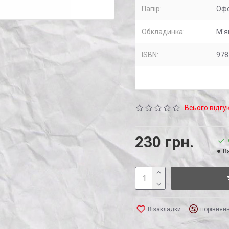
Папір:
Оф
Обкладинка:
М'я
ISBN:
978
Всього відгук
230 грн.
Ва
В закладки
порівнян