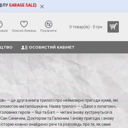
ДІЛУ
GARAGE SALE
)
0 товар(ів) - 0 грн.
рація
Cписки бажань
Порівняти
ИЦТВО
ОСОБИСТИЙ КАБІНЕТ
ів» — це друга книга трилогії про неймовірні пригоди кумів, які
опомогою металошукача. Назва трилогії — «Двоє з лопатою»,
 головних героїв — Яші та Баті — читачі знову зустрінуться із
н Саничем, Доктором та Галкіним. І знову пригоди, і знову
 історію кожної знайденої речі та розповідь про те, як саме