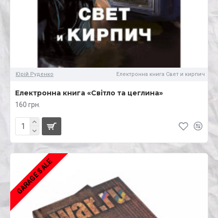
Юрій Руденко
Електронна книга Свет и кирпич
Електронна книга «Світло та цеглина»
160 грн.
GARAGE SALE