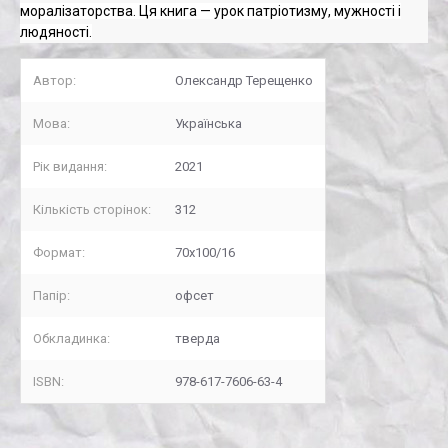
моралізаторства. Ця книга — урок патріотизму, мужності і
людяності.
Автор:
Олександр Терещенко
Мова:
Українська
Рік видання:
2021
Кількість сторінок:
312
Формат:
70х100/16
Папір:
офсет
Обкладинка:
тверда
ISBN:
978-617-7606-63-4