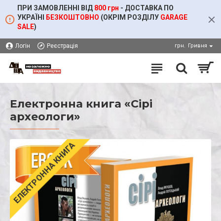
ПРИ ЗАМОВЛЕННІ ВІД
800 грн
- ДОСТАВКА ПО
УКРАЇНІ
БЕЗКОШТОВНО
(ОКРІМ
РОЗДІЛУ
GARAGE
SALE
)
Логін
Реєстрація
грн.
Гривня
Електронна книга «Сірі
археологи»
ЕЛЕКТРОННА КНИГА