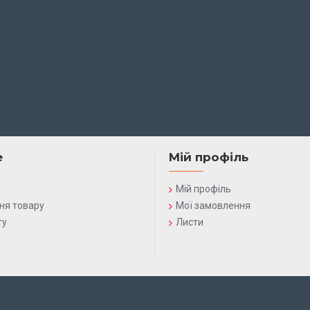
е
Мій профіль
Мій профіль
ня товару
Мої замовлення
ту
Листи