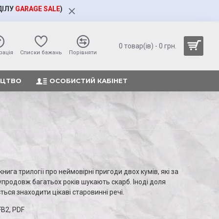
ДІЛУ
GARAGE SALE
)
0 товар(ів) - 0 грн.
рація
Cписки бажань
Порівняти
ИЦТВО
ОСОБИСТИЙ КАБІНЕТ
книга трилогії про неймовірні пригоди двох кумів, які за
родовж багатьох років шукають скарб. Іноді доля
ється знаходити цікаві старовинні речі.
FB2, PDF