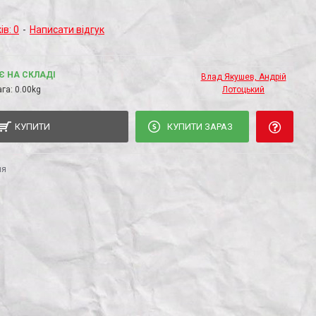
ів: 0
-
Написати відгук
Є НА СКЛАДІ
Влад Якушев, Андрій
га:
0.00kg
Лотоцький
КУПИТИ
КУПИТИ ЗАРАЗ
ня