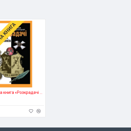
А КНИГА
Електронна книга «Розкрадачі лісових смітників»