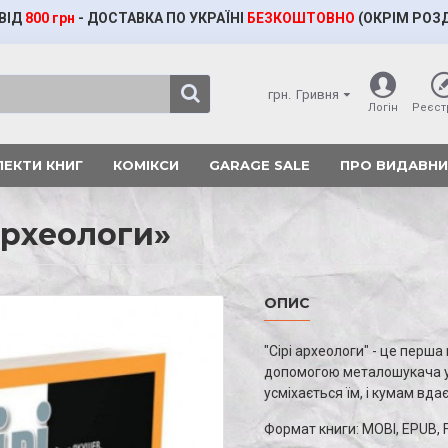
ВІД
800 грн
- ДОСТАВКА ПО УКРАЇНІ
БЕЗКОШТОВНО
(ОКРІМ
РОЗ
грн.
Гривня
Логін
Реєст
ЕКТИ КНИГ
КОМІКСИ
GARAGE SALE
ПРО ВИДАВН
археологи»
ОПИС
"Сірі археологи" - це перша 
допомогою металошукача уп
усміхається їм, і кумам вда
Формат книги: MOBI, EPUB, 