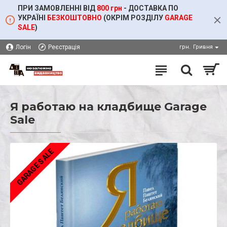
ПРИ ЗАМОВЛЕННІ ВІД
800 грн
- ДОСТАВКА ПО
УКРАЇНІ
БЕЗКОШТОВНО
(ОКРІМ
РОЗДІЛУ
GARAGE
SALE
)
Логін
Реєстрація
грн.
Гривня
Я работаю на кладбище Garage
Sale
GARAGE SALE