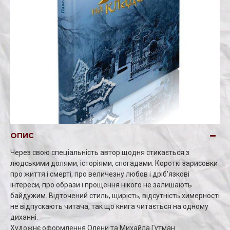
ОПИС
Через свою спеціальність автор щодня стикається з
людськими долями, історіями, спогадами. Короткі зарисовки
про життя і смерті, про величезну любов і дріб'язкові
інтереси, про образи і прощення нікого не залишають
байдужим. Відточений стиль, щирість, відсутність химерності
не відпускають читача, так що книга читається на одному
диханні.
Художнє оформлення Олени та Михайла Гутман.