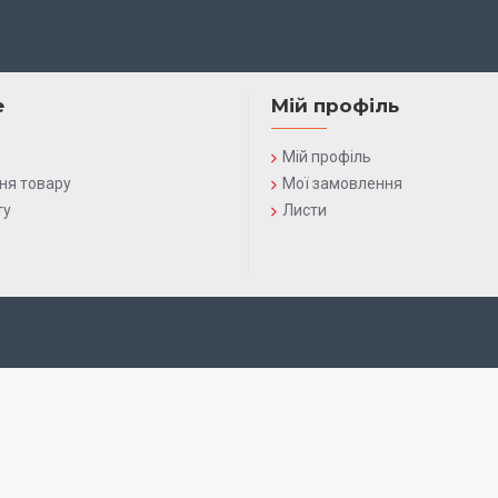
е
Мій профіль
Мій профіль
ня товару
Мої замовлення
ту
Листи