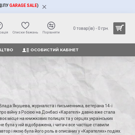
ДІЛУ
GARAGE SALE
)
0 товар(ів) - 0 грн.
рація
Cписки бажань
Порівняти
ИЦТВО
ОСОБИСТИЙ КАБІНЕТ
Влада Якушева, журналіста і письменника, ветерана 14-ї
про війну з Росією на Донбасі «Карателі» давно вже стала
оє місце на книжкових полицях та у серцях українських
 не була у ній відображена, і читачі все частіше ставили
автор і якою була його роль в описаних у «Карателях» подіях.