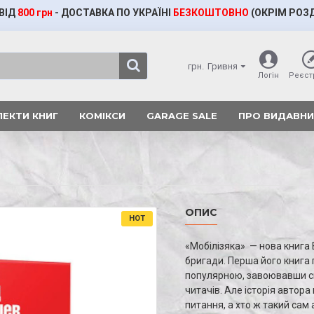
ВІД
800 грн
- ДОСТАВКА ПО УКРАЇНІ
БЕЗКОШТОВНО
(ОКРІМ
РОЗ
грн.
Гривня
Логін
Реєст
ЕКТИ КНИГ
КОМІКСИ
GARAGE SALE
ПРО ВИДАВН
ОПИС
HOT
«Мобілізяка» — нова книга 
бригади. Перша його книга 
популярною, завоювавши св
читачів. Але історія автора
питання, а хто ж такий сам 