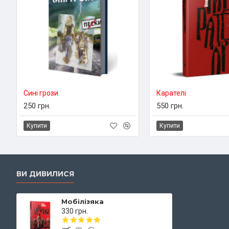
Сині грози
Карателі
250 грн.
550 грн.
Купити
Купити
ВИ ДИВИЛИСЯ
Мобілізяка
330 грн.