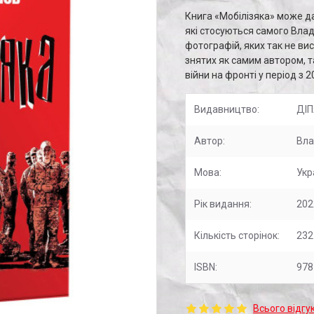
Книга «Мобілізяка» може дат
які стосуються самого Влад
фотографій, яких так не ви
знятих як самим автором, та
війни на фронті у період з 2
Видавництво:
ДІ
Автор:
Вла
Мова:
Укр
Рік видання:
202
Кількість сторінок:
232
ISBN:
978
Всього відгук