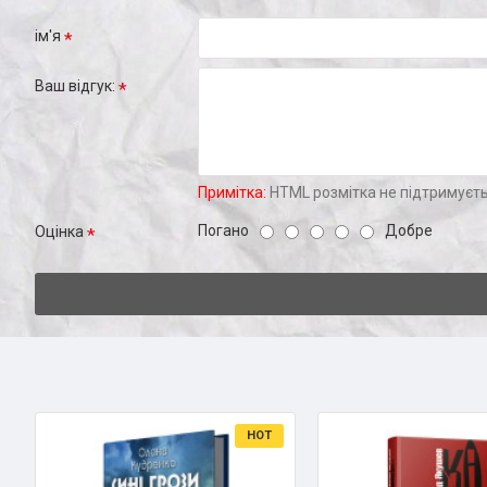
ім'я
Ваш відгук:
Примітка:
HTML розмітка не підтримуєть
Погано
Добре
Оцінка
HOT