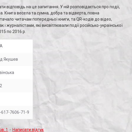
и відповідь на це запитання. У ній розповідається про події,
а. Книга весела та сумна, добра та відверта, повна
стачало читачам попередньої книги, та QR-кодів до відео,
к і журналістами, які висвітлювали події російсько-української
015 по 2016 р.
ПА
д Якушев
аїнська
2
-617-7606-71-9
ів: 1
-
Написати відгук