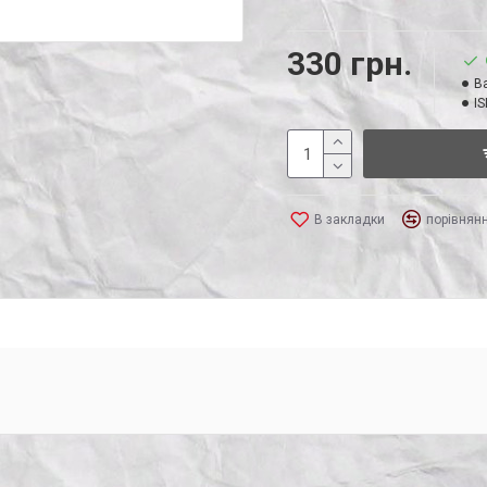
330 грн.
Ва
IS
В закладки
порівнян