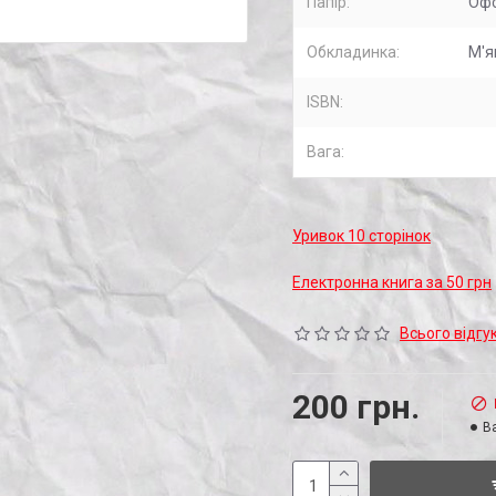
Папір:
Оф
Обкладинка:
М'я
ISBN:
Вага:
Уривок 10 сторінок
Електронна книга за 50 грн
Всього відгук
200 грн.
Ва