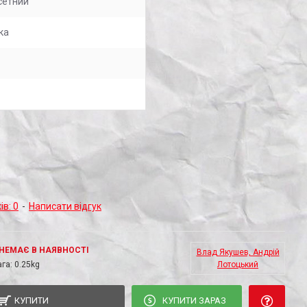
сетний
ка
ів: 0
-
Написати відгук
НЕМАЄ В НАЯВНОСТІ
Влад Якушев, Андрій
га:
0.25kg
Лотоцький
КУПИТИ
КУПИТИ ЗАРАЗ