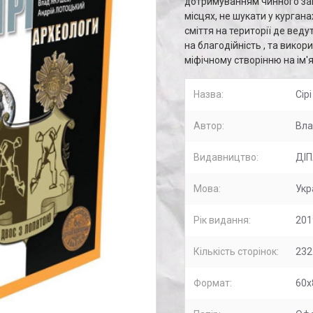
дотримуванням чинного зак
місцях, не шукати у курган
сміття на території де вед
на благодійність , та вико
міфічному створінню на ім'
Назва:
Сір
Автор:
Вла
Видавництво:
ДІ
Мова:
Укр
Рік видання:
201
Кількість сторінок:
232
Формат:
60х