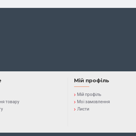
е
Мій профіль
Мій профіль
ня товару
Мої замовлення
ту
Листи