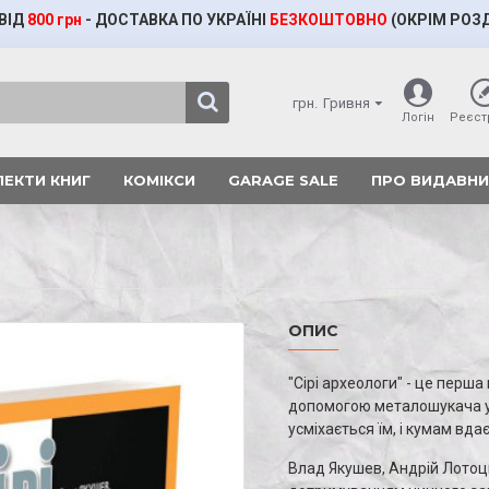
ВІД
800 грн
- ДОСТАВКА ПО УКРАЇНІ
БЕЗКОШТОВНО
(ОКРІМ
РОЗ
грн.
Гривня
Логін
Реєст
ЕКТИ КНИГ
КОМІКСИ
GARAGE SALE
ПРО ВИДАВН
ОПИС
"Сірі археологи" - це перша 
допомогою металошукача уп
усміхається їм, і кумам вда
Влад Якушев, Андрій Лотоць