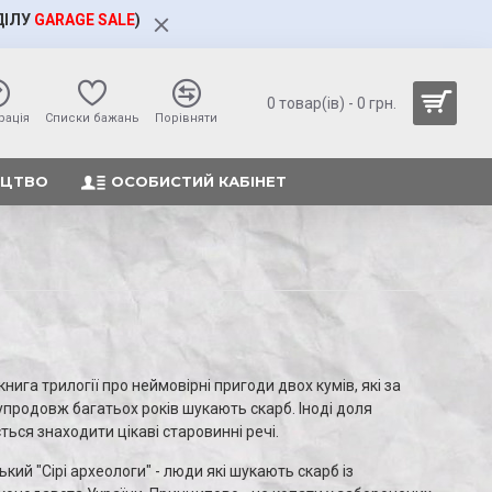
ДІЛУ
GARAGE SALE
)
0 товар(ів) - 0 грн.
рація
Cписки бажань
Порівняти
ИЦТВО
ОСОБИСТИЙ КАБІНЕТ
книга трилогії про неймовірні пригоди двох кумів, які за
родовж багатьох років шукають скарб. Іноді доля
ється знаходити цікаві старовинні речі.
кий "Сірі археологи" - люди які шукають скарб із