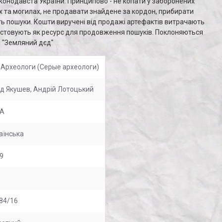
онодавста України. Принципово - не копати у заборонених
ах та могилах, не продавати знайдене за кордон, прибирати
уть пошуки. Кошти виручені від продажі артефактів витрачають
ристовують як ресурс для продовження пошуків. Поклоняються
я "Земляний дєд"
і Археологи (Серые археологи)
д Якушев, Андрій Лотоцький
ПА
аїнська
9
84/16